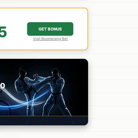
5
GET BONUS
Visit Boomerang Bet
00