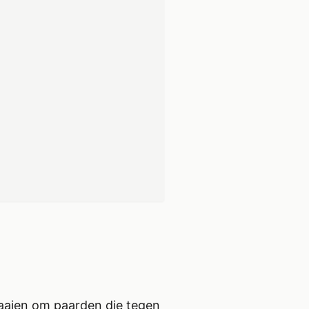
raaien om paarden die tegen