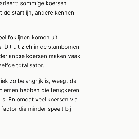
arieert: sommige koersen
 de startlijn, andere kennen
el foklijnen komen uit
 Dit uit zich in de stambomen
ederlandse koersen maken vaak
lfde totalisator.
ek zo belangrijk is, weegt de
roblemen hebben die terugkeren.
 is. En omdat veel koersen via
factor die minder speelt bij