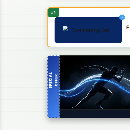
#1
F
S
P
E
C
I
L
O
F
F
E
A
R