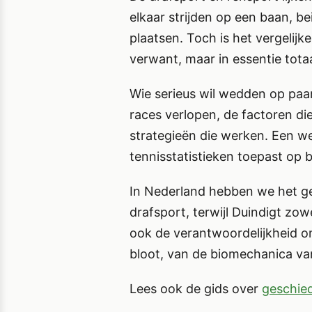
elkaar strijden op een baan, b
plaatsen. Toch is het vergelij
verwant, maar in essentie totaa
Wie serieus wil wedden op paar
races verlopen, de factoren di
strategieën die werken. Een we
tennisstatistieken toepast op 
In Nederland hebben we het gel
drafsport, terwijl Duindigt zo
ook de verantwoordelijkheid o
bloot, van de biomechanica van
Lees ook de gids over
geschie