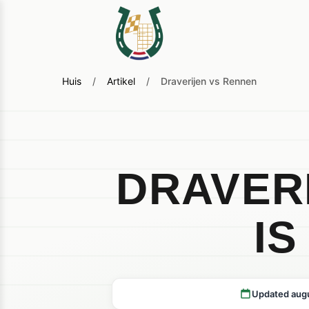
Huis
/
Artikel
/
Draverijen vs Rennen
DRAVER
IS
Updated aug