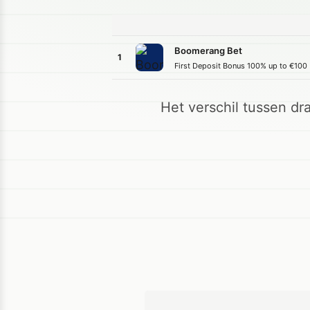
Boomerang Bet
1
First Deposit Bonus 100% up to €100
Het verschil tussen dra