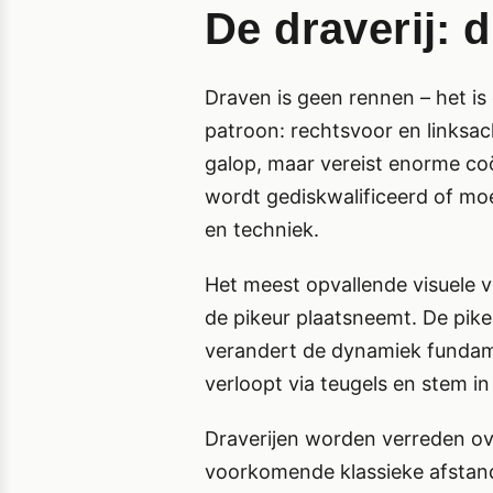
De draverij: 
Draven is geen rennen – het is
patroon: rechtsvoor en linksa
galop, maar vereist enorme coö
wordt gediskwalificeerd of moet
en techniek.
Het meest opvallende visuele ve
de pikeur plaatsneemt. De pikeu
verandert de dynamiek fundame
verloopt via teugels en stem in
Draverijen worden verreden ov
voorkomende klassieke afstand