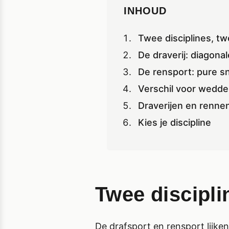
INHOUD
Twee disciplines, t
De draverij: diagonal
De rensport: pure s
Verschil voor wedde
Draverijen en renne
Kies je discipline
Twee discipli
De drafsport en rensport lijke