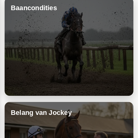
Baancondities
Belang van Jockey