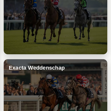
Exacta Weddenschap