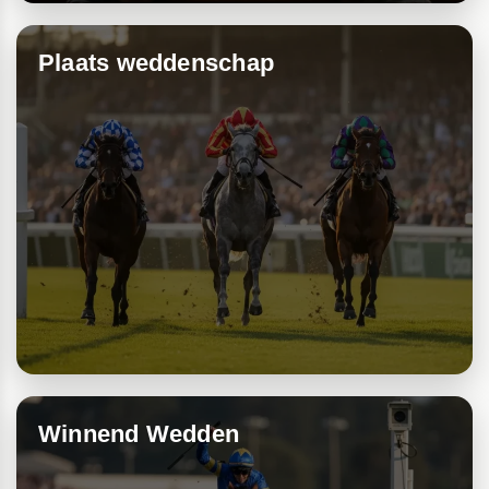
Plaats weddenschap
Winnend Wedden