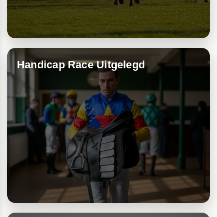
Handicap Race Uitgelegd