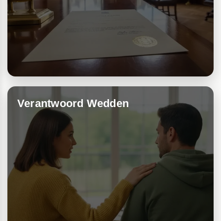
Verantwoord Wedden