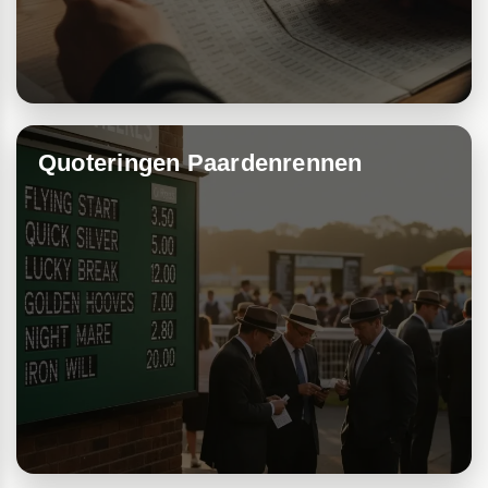
Quoteringen Paardenrennen