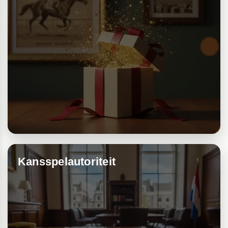
Kansspelautoriteit