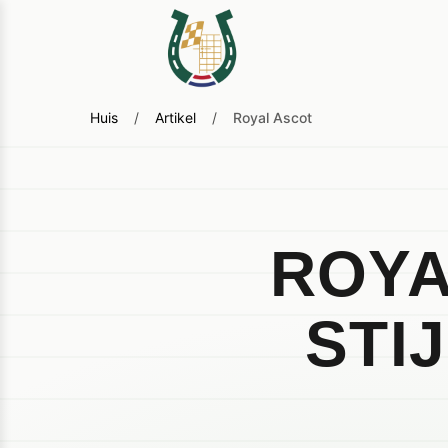
Huis
/
Artikel
/
Royal Ascot
ROYA
STI