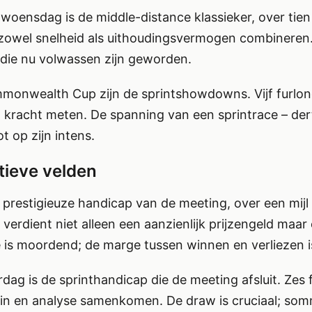
 woensdag is de middle-distance klassieker, over tien 
 zowel snelheid als uithoudingsvermogen combineren.
 die nu volwassen zijn geworden.
monwealth Cup zijn de sprintshowdowns. Vijf furlon
 kracht meten. De spanning van een sprintrace – der
t op zijn intens.
tieve velden
 prestigieuze handicap van de meeting, over een mijl
 verdient niet alleen een aanzienlijk prijzengeld maa
is moordend; de marge tussen winnen en verliezen is
g is de sprinthandicap die de meeting afsluit. Zes 
tuin en analyse samenkomen. De draw is cruciaal; somm