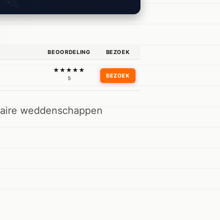
BEOORDELING
BEZOEK
★
★
★
★
★
BEZOEK
5
ulaire weddenschappen