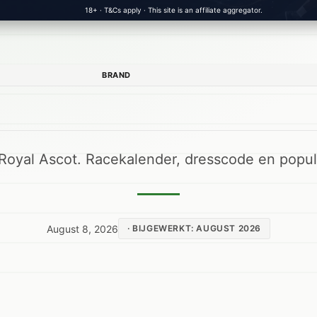
18+ · T&Cs apply · This site is an affiliate aggregator.
BRAND
Royal Ascot. Racekalender, dresscode en pop
August 8, 2026
· BIJGEWERKT: AUGUST 2026