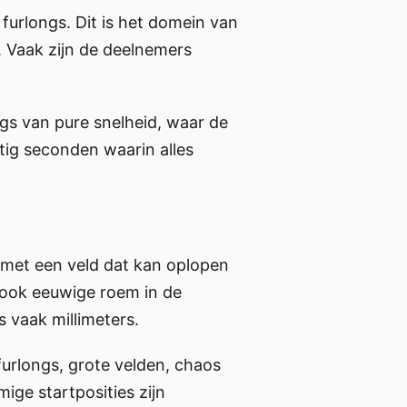
furlongs. Dit is het domein van
 Vaak zijn de deelnemers
gs van pure snelheid, waar de
tig seconden waarin alles
 met een veld dat kan oplopen
r ook eeuwige roem in de
 vaak millimeters.
furlongs, grote velden, chaos
ige startposities zijn