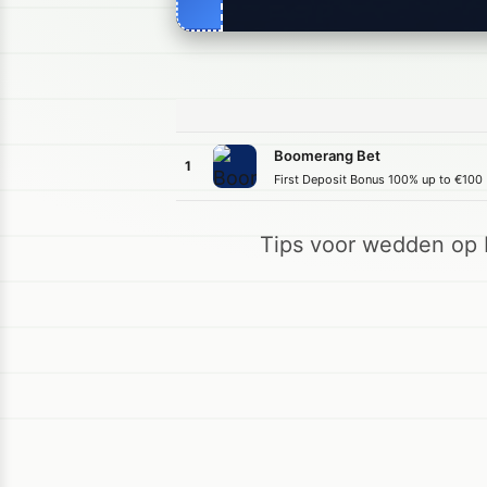
Boomerang Bet
1
First Deposit Bonus 100% up to €100
Tips voor wedden op 