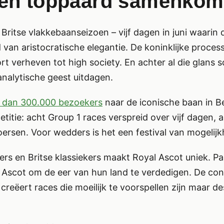
e en toppaard samenko
 Britse vlakkebaanseizoen – vijf dagen in juni waarin
van aristocratische elegantie. De koninklijke process
t verheven tot high society. En achter al die glans 
nalytische geest uitdagen.
 dan 300.000 bezoekers
naar de iconische baan in B
itie: acht Group 1 races verspreid over vijf dagen, 
oersen. Voor wedders is het een festival van mogelij
rs en Britse klassiekers maakt Royal Ascot uniek. Paa
 Ascot om de eer van hun land te verdedigen. De conf
 creëert races die moeilijk te voorspellen zijn maar 