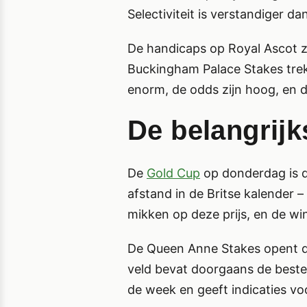
Selectiviteit is verstandiger d
De handicaps op Royal Ascot z
Buckingham Palace Stakes trek
enorm, de odds zijn hoog, en 
De belangrijk
De
Gold Cup
op donderdag is d
afstand in de Britse kalender 
mikken op deze prijs, en de wi
De Queen Anne Stakes opent de
veld bevat doorgaans de beste 
de week en geeft indicaties vo