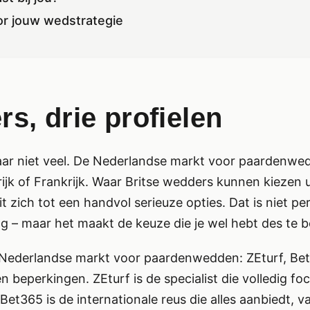
or jouw wedstrategie
rs, drie profielen
maar niet veel. De Nederlandse markt voor paardenw
rijk of Frankrijk. Waar Britse wedders kunnen kiezen 
t zich tot een handvol serieuze opties. Dat is niet pe
 – maar het maakt de keuze die je wel hebt des te be
Nederlandse markt voor paardenwedden: ZEturf, Bet36
en beperkingen. ZEturf is de specialist die volledig 
Bet365 is de internationale reus die alles aanbiedt, va