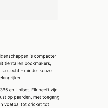
eddenschappen is compacter
uit tientallen bookmakers,
r se slecht – minder keuze
langrijker.
5 en Unibet. Elk heeft zijn
focust op paarden, met toegang
n voetbal tot cricket tot