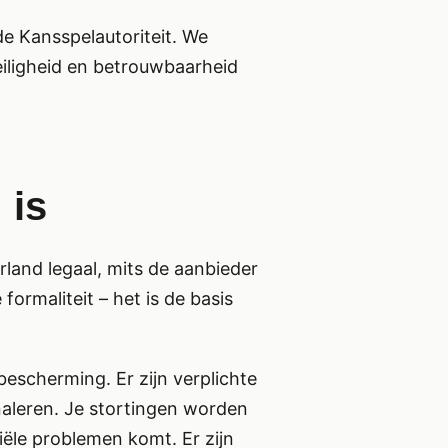
de Kansspelautoriteit. We
eiligheid en betrouwbaarheid
 is
rland legaal, mits de aanbieder
ormaliteit – het is de basis
escherming. Er zijn verplichte
gnaleren. Je stortingen worden
ciële problemen komt. Er zijn