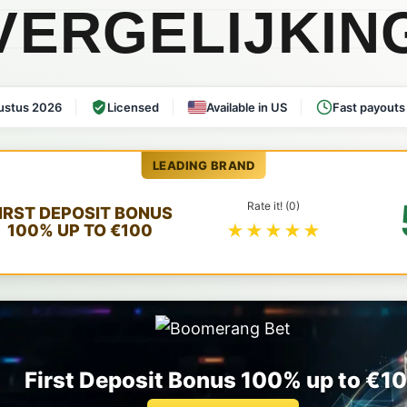
VERGELIJKIN
ustus 2026
Licensed
Available in US
Fast payouts
LEADING BRAND
Rate it! (0)
IRST DEPOSIT BONUS
100% UP TO €100
★★★★★
First Deposit Bonus 100% up to €1