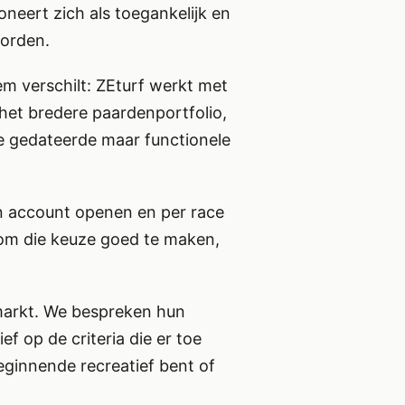
oneert zich als toegankelijk en
worden.
m verschilt: ZEturf werkt met
 het bredere paardenportfolio,
e gedateerde maar functionele
en account openen en per race
 om die keuze goed te maken,
nmarkt. We bespreken hun
f op de criteria die er toe
beginnende recreatief bent of