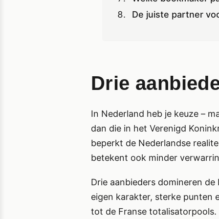
De juiste partner vo
Drie aanbiede
In Nederland heb je keuze – 
dan die in het Verenigd Konink
beperkt de Nederlandse realitei
betekent ook minder verwarring
Drie aanbieders domineren de 
eigen karakter, sterke punten 
tot de Franse totalisatorpools. 