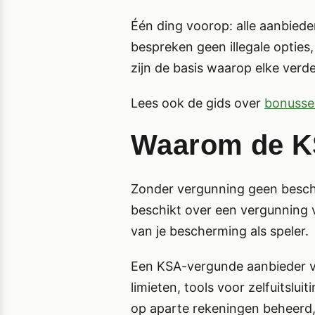
Één ding voorop: alle aanbiede
bespreken geen illegale opties
zijn de basis waarop elke verder
Lees ook de gids over
bonusse
Waarom de KS
Zonder vergunning geen besc
beschikt over een vergunning va
van je bescherming als speler.
Een KSA-vergunde aanbieder vo
limieten, tools voor zelfuitsl
op aparte rekeningen beheerd, z