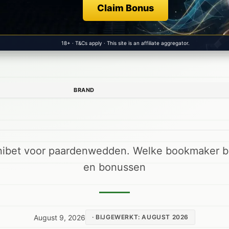
Claim Bonus
18+ · T&Cs apply · This site is an affiliate aggregator.
BRAND
Unibet voor paardenwedden. Welke bookmaker bi
en bonussen
August 9, 2026
· BIJGEWERKT: AUGUST 2026