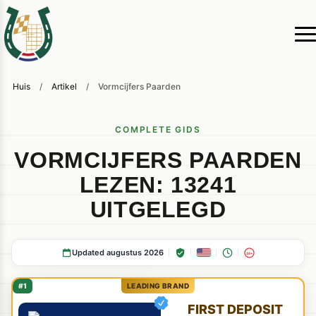
Huis
/
Artikel
/
Vormcijfers Paarden
COMPLETE GIDS
VORMCIJFERS PAARDEN
LEZEN: 13241
UITGELEGD
Updated augustus 2026
18+
#1
LEADING BRAND
FIRST DEPOSIT