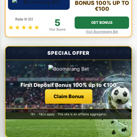
BONUS 100% UP TO
€100
Rate it! (0)
5
GET BONUS
★★★★★
Our Score
Visit Boomerang Bet
SPECIAL OFFER
First Deposit Bonus 100% up to €100
Claim Bonus
18+ · T&Cs apply · This site is an affiliate aggregator.