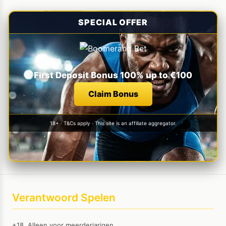
SPECIAL OFFER
First Deposit Bonus 100% up to €100
Claim Bonus
18+ · T&Cs apply · This site is an affiliate aggregator.
Verantwoord Spelen
+18. Alleen voor meerderjarigen.